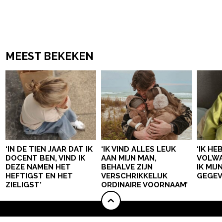
MEEST BEKEKEN
‘IN DE TIEN JAAR DAT IK
‘IK VIND ALLES LEUK
‘IK HE
DOCENT BEN, VIND IK
AAN MIJN MAN,
VOLWA
DEZE NAMEN HET
BEHALVE ZIJN
IK MI
HEFTIGST EN HET
VERSCHRIKKELIJK
GEGEV
ZIELIGST’
ORDINAIRE VOORNAAM’