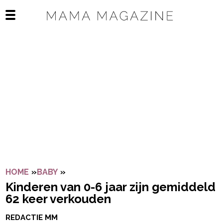
Navigatie overslaan
Open het mobiele menu
HOME
»
BABY
»
KINDEREN VAN 0-6 JAAR ZIJN GEMIDD
Kinderen van 0-6 jaar zijn gemiddeld
62 keer verkouden
REDACTIE MM