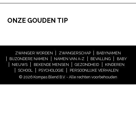
ONZE GOUDEN TIP
ZWANGER WORDEN
ZWANGERSCHAP
BABYNAMEN
BIJZONDERE NAMEN
NAMEN VAN A-Z
BEVALLING
BABY
NIEUWS
BEKENDE MENSEN
GEZONDHEID
KINDEREN
SCHOOL
PSYCHOLOGIE
PERSOONLIJKE VERHALEN
© 2026 Kompas Blend B.V. - Alle rechten voorbehouden