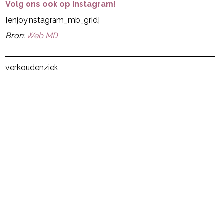
Volg ons ook op Instagram!
[enjoyinstagram_mb_grid]
Bron:
Web MD
Post Views:
25
verkouden
ziek
powered by