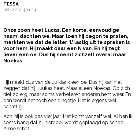
TESSA
08.12.2024 11:24
Onze zoon heet Lucas. Een korte, eenvoudige
naam, dachten we. Maar toen hij begon te praten,
merkten we dat de letter ‘L’ lastig uit te spreken is
voor hem. Hij maakt daar een N van. En hij zegt
liever een oe. Dus hij noemt zichzelf overal maar
Noekas.
- Advertentie -
powered by
Hij maakt dus van de uu klank een oe. Dus hij kan niet
zeggen dat hij Luukas heet. Maar alleen Noekas. Op zich
niet zo erg, maar soms verbeteren anderen hem weer. En
dan wordt het toch een dingetje. Het is ergens wel
schattig.
Ach, hij is ook pas vier jaar. Het komt vanzelf wel. Al ben ik
soms bang dat hij hierdoor wordt geplaagd op school.
Arme schat.