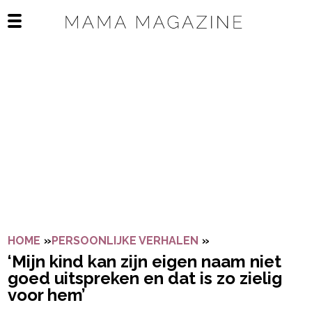
Navigatie overslaan
Open het mobiele menu
HOME
»
PERSOONLIJKE VERHALEN
»
‘MIJN KIND KAN Z
‘Mijn kind kan zijn eigen naam niet
goed uitspreken en dat is zo zielig
voor hem’