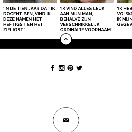
‘IN DE TIEN JAAR DAT IK
‘IK VIND ALLES LEUK
‘IK HE
DOCENT BEN, VIND IK
AAN MIJN MAN,
VOLWA
DEZE NAMEN HET
BEHALVE ZIJN
IK MI
HEFTIGST EN HET
VERSCHRIKKELIJK
GEGEV
ZIELIGST’
ORDINAIRE VOORNAAM’