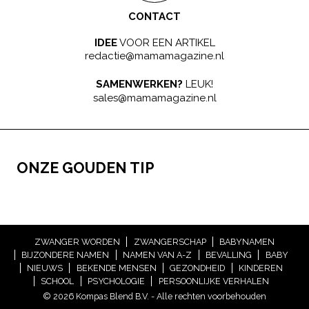
CONTACT
IDEE
VOOR EEN ARTIKEL
redactie@mamamagazine.nl
SAMENWERKEN?
LEUK!
sales@mamamagazine.nl
ONZE GOUDEN TIP
ZWANGER WORDEN
ZWANGERSCHAP
BABYNAMEN
BIJZONDERE NAMEN
NAMEN VAN A-Z
BEVALLING
BABY
NIEUWS
BEKENDE MENSEN
GEZONDHEID
KINDEREN
SCHOOL
PSYCHOLOGIE
PERSOONLIJKE VERHALEN
© 2026 Kompas Blend B.V. - Alle rechten voorbehouden