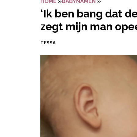
HOME
»
BABYNAMEN
»
‘IK BEN BAN
‘Ik ben bang dat d
zegt mijn man ope
TESSA