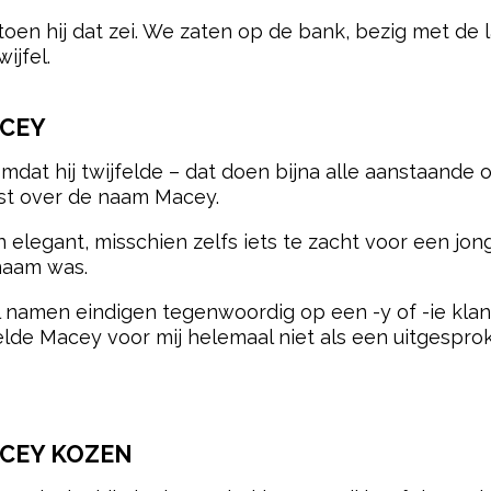
oen hij dat zei. We zaten op de bank, bezig met de 
ijfel.
ACEY
 omdat hij twijfelde – dat doen bijna alle aanstaande
est over de naam Macey.
elegant, misschien zelfs iets te zacht voor een jon
naam was.
el namen eindigen tegenwoordig op een -y of -ie kl
lde Macey voor mij helemaal niet als een uitgespr
ACEY KOZEN