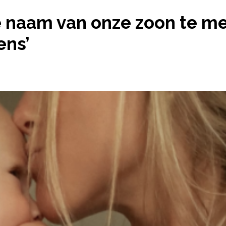
G DAT DE NAAM VAN ONZE ZOON TE MEISJESACHTIG 
e naam van onze zoon te mei
ens’