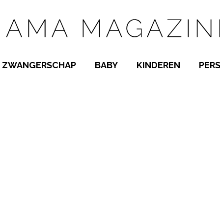
ZWANGERSCHAP
BABY
KINDEREN
PER
E NAMEN
ZWANGER WORDEN
BABYKAMER
PEUTER
 NAMEN
KWAALTJES
KRAAMTIJD
KLEUTER
AMEN
MISKRAAM
BABYKWAALTJES
TIENERS
MEN
VERLOF
BORSTVOEDING
SCHOOL
 A-Z
BEVALLING
SLAPEN
SPEELGOED
SLAPEN
KINDERZIEKTES