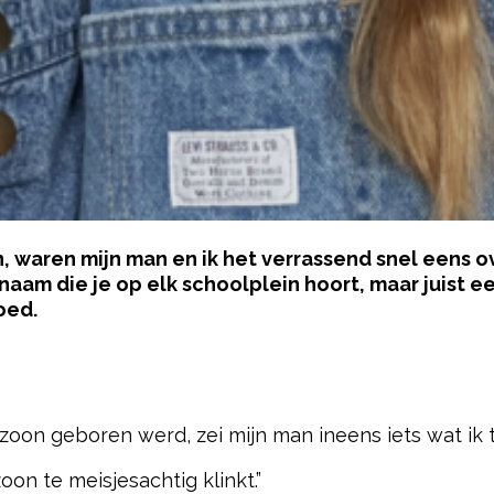
, waren mijn man en ik het verrassend snel eens o
aam die je op elk schoolplein hoort, maar juist e
oed.
pow
on geboren werd, zei mijn man ineens iets wat ik t
on te meisjesachtig klinkt.”