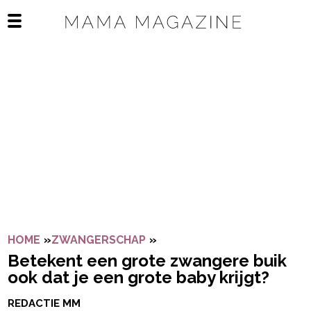
Navigatie overslaan
Open het mobiele menu
HOME
»
ZWANGERSCHAP
»
BETEKENT EEN GROTE ZWAN
Betekent een grote zwangere buik
ook dat je een grote baby krijgt?
REDACTIE MM