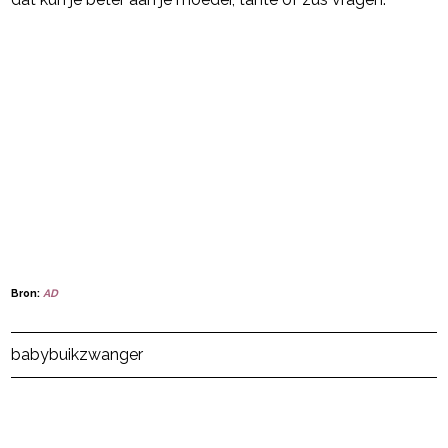
Bron:
AD
Post Views:
618
baby
buik
zwanger
powered by