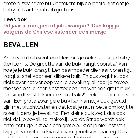
grotere zwangere buik betekent bijvoorbeeld niet dat je
baby ook automatisch groter is.
Lees ook
Dit jaar in mei, juni of juli zwanger? ‘Dan krijg je
volgens de Chinese kalender een meisje’
BEVALLEN
Andersom betekent een klein buikje ook niet dat je baby
(te) klein is. De grootte van de buik hangt vooral af van
hoe je je buik ‘draagt’. Een baarmoeder die naar voren ligt,
zorgt al snel voor een dikkere buik. En dus zegt het ook
niets over het verloop van je bevalling: al hoor je zoveel
mensen om je heen vast zeggen, ‘oh wat een grote buik,
dat wordt vast lekker persen straks!’. Trek je daar niets van
aan. Een grote zwangere buik kan namelijk ook gevuld
zijn met vruchtwater, en dat kost je nul moeite om kwijt te
raken tijdens je bevalling. Een kleine buik zegt dus ook
niet dat je bevalling makkelijk wordt. Striae wordt ook
onterecht gelinkt aan een grote buik: of je hier last van
krijgt, is vooral een kwestie van genetische aanleg. Dus
dat kun je beter aan je moeder, tante of zus vragen.