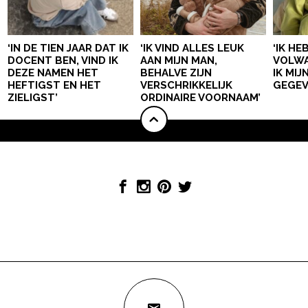
‘IN DE TIEN JAAR DAT IK
‘IK VIND ALLES LEUK
‘IK HE
DOCENT BEN, VIND IK
AAN MIJN MAN,
VOLWA
DEZE NAMEN HET
BEHALVE ZIJN
IK MI
HEFTIGST EN HET
VERSCHRIKKELIJK
GEGEV
ZIELIGST’
ORDINAIRE VOORNAAM’