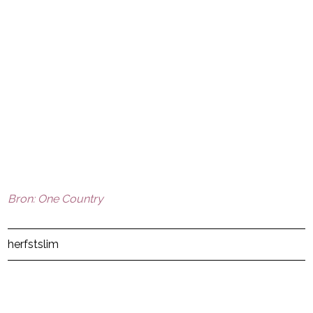
- Advertentie -
powered by
Bron: One Country
Post Views:
13
herfst
slim
powered by