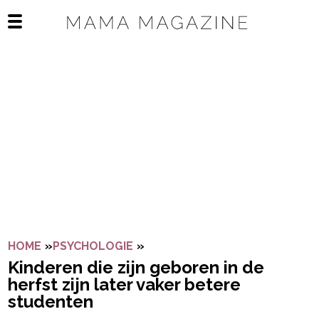
Navigatie overslaan
Open het mobiele menu
HOME
»
PSYCHOLOGIE
»
KINDEREN DIE ZIJN GEBOREN 
Kinderen die zijn geboren in de
herfst zijn later vaker betere
studenten