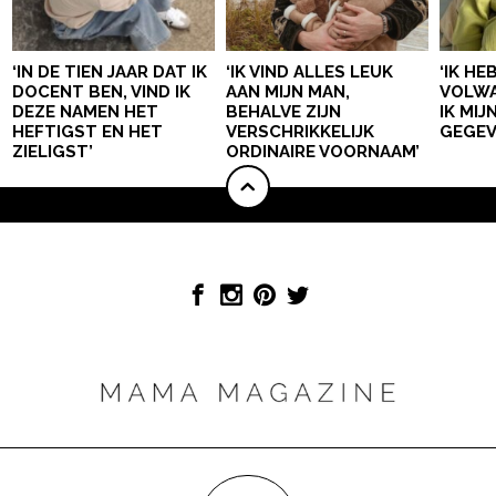
‘IN DE TIEN JAAR DAT IK
‘IK VIND ALLES LEUK
‘IK HE
DOCENT BEN, VIND IK
AAN MIJN MAN,
VOLWA
DEZE NAMEN HET
BEHALVE ZIJN
IK MI
HEFTIGST EN HET
VERSCHRIKKELIJK
GEGEV
ZIELIGST’
ORDINAIRE VOORNAAM’