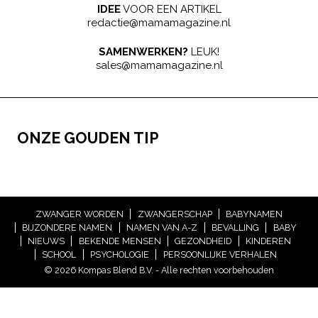
IDEE
VOOR EEN ARTIKEL
redactie@mamamagazine.nl
SAMENWERKEN?
LEUK!
sales@mamamagazine.nl
ONZE GOUDEN TIP
ZWANGER WORDEN
ZWANGERSCHAP
BABYNAMEN
BIJZONDERE NAMEN
NAMEN VAN A-Z
BEVALLING
BABY
NIEUWS
BEKENDE MENSEN
GEZONDHEID
KINDEREN
SCHOOL
PSYCHOLOGIE
PERSOONLIJKE VERHALEN
© 2026 Kompas Blend B.V. - Alle rechten voorbehouden