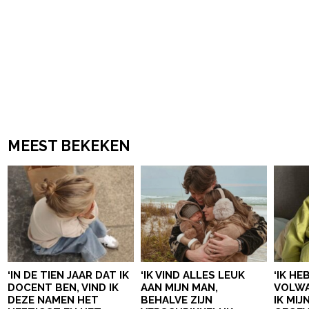
MEEST BEKEKEN
‘IN DE TIEN JAAR DAT IK
‘IK VIND ALLES LEUK
‘IK HE
DOCENT BEN, VIND IK
AAN MIJN MAN,
VOLWA
DEZE NAMEN HET
BEHALVE ZIJN
IK MI