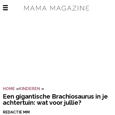
Navigatie overslaan
Open het mobiele menu
HOME
»
KINDEREN
»
EEN GIGANTISCHE BRACHIOSAURUS
Een gigantische Brachiosaurus in je
achtertuin: wat voor jullie?
REDACTIE MM