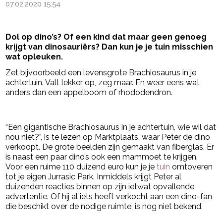
07.02.2020 15:54
Dol op dino’s? Of een kind dat maar geen genoeg
krijgt van dinosauriërs? Dan kun je je tuin misschien
wat opleuken.
Zet bijvoorbeeld een levensgrote
Brachiosaurus
in je
achtertuin. Valt lekker op, zeg maar. En weer eens wat
anders dan een appelboom of rhododendron.
- Advertentie -
powered by
“Een gigantische Brachiosaurus in je achtertuin, wie wil dat
nou niet?”, is te lezen op Marktplaats, waar Peter de dino
verkoopt. De grote beelden zijn gemaakt van fiberglas. Er
is naast een paar dino’s ook een mammoet te krijgen.
Voor een ruime 110 duizend euro kun je je
tuin
omtoveren
tot je eigen Jurrasic Park. Inmiddels krijgt Peter al
duizenden reacties binnen op zijn ietwat opvallende
advertentie. Of hij al iets heeft verkocht aan een dino-fan
die beschikt over de nodige ruimte, is nog niet bekend.