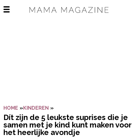
Navigatie overslaan
Open het mobiele menu
HOME
»
KINDEREN
»
DÍT ZIJN DE 5 LEUKSTE SUPRISES
Dít zijn de 5 leukste suprises die je
samen met je kind kunt maken voor
het heerlijke avondje