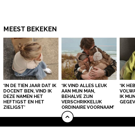
MEEST BEKEKEN
‘IN DE TIEN JAAR DAT IK
‘IK VIND ALLES LEUK
‘IK HE
DOCENT BEN, VIND IK
AAN MIJN MAN,
VOLWA
DEZE NAMEN HET
BEHALVE ZIJN
IK MI
HEFTIGST EN HET
VERSCHRIKKELIJK
GEGEV
ZIELIGST’
ORDINAIRE VOORNAAM’