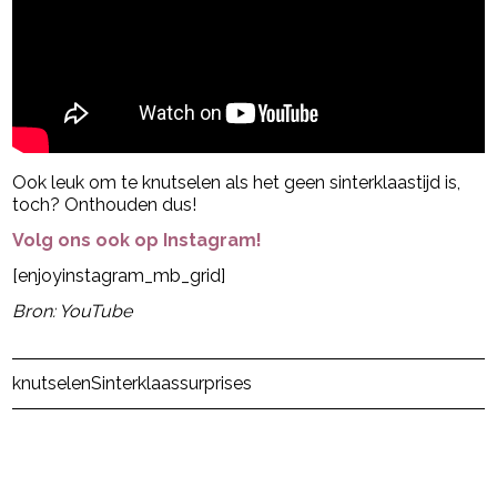
Ook leuk om te knutselen als het geen sinterklaastijd is,
toch? Onthouden dus!
Volg ons ook op Instagram!
[enjoyinstagram_mb_grid]
Bron: YouTube
Post Views:
24
knutselen
Sinterklaas
surprises
powered by