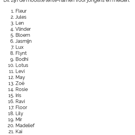
Dit zijn de mooiste lente-namen voor jongens en meiden:
Fleur
Jules
Len
Vlinder
Bloem
Jasmijn
Lux
Flynt
Bodhi
Lotus
Levi
May
Zoë
Rosie
Iris
Ravi
Floor
Lily
Mir
Madelief
Kai