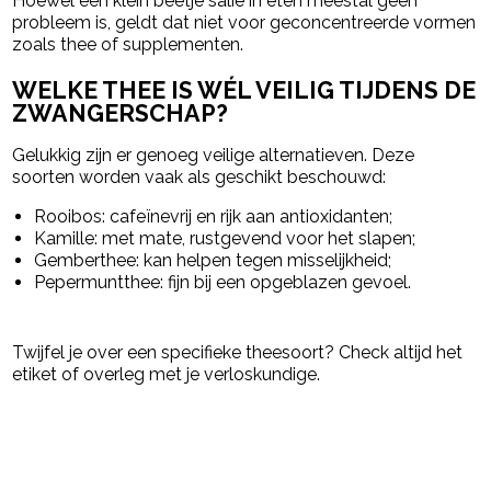
Hoewel een klein beetje salie in eten meestal geen
probleem is, geldt dat niet voor geconcentreerde vormen
zoals thee of supplementen.
WELKE THEE IS WÉL VEILIG TIJDENS DE
ZWANGERSCHAP?
Gelukkig zijn er genoeg veilige alternatieven. Deze
soorten worden vaak als geschikt beschouwd:
Rooibos
: cafeïnevrij en rijk aan antioxidanten;
Kamille
: met mate, rustgevend voor het slapen;
Gemberthee
: kan helpen tegen misselijkheid;
Pepermuntthee
: fijn bij een opgeblazen gevoel.
Twijfel je over een specifieke theesoort? Check altijd het
etiket of overleg met je verloskundige.