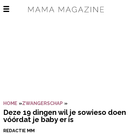
Navigatie overslaan
Open het mobiele menu
HOME
»
ZWANGERSCHAP
»
DEZE 19 DINGEN WIL JE SO
Deze 19 dingen wil je sowieso doen
vóórdat je baby er is
REDACTIE MM