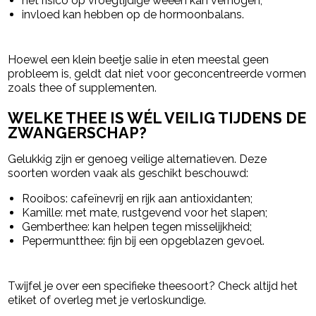
het risico op vroegtijdige weeën kan verhogen;
invloed kan hebben op de hormoonbalans.
Hoewel een klein beetje salie in eten meestal geen
probleem is, geldt dat niet voor geconcentreerde vormen
zoals thee of supplementen.
WELKE THEE IS WÉL VEILIG TIJDENS DE
ZWANGERSCHAP?
Gelukkig zijn er genoeg veilige alternatieven. Deze
soorten worden vaak als geschikt beschouwd:
Rooibos
: cafeïnevrij en rijk aan antioxidanten;
Kamille
: met mate, rustgevend voor het slapen;
Gemberthee
: kan helpen tegen misselijkheid;
Pepermuntthee
: fijn bij een opgeblazen gevoel.
Twijfel je over een specifieke theesoort? Check altijd het
etiket of overleg met je verloskundige.