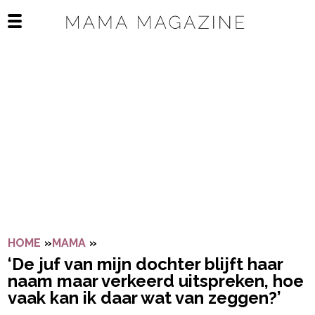
Navigatie overslaan
Open het mobiele menu
HOME
»
MAMA
»
‘DE JUF VAN MIJN DOCHTER BLIJFT H
‘De juf van mijn dochter blijft haar
naam maar verkeerd uitspreken, hoe
vaak kan ik daar wat van zeggen?’