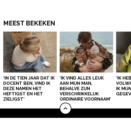
MEEST BEKEKEN
‘IN DE TIEN JAAR DAT IK
‘IK VIND ALLES LEUK
‘IK HE
DOCENT BEN, VIND IK
AAN MIJN MAN,
VOLWA
DEZE NAMEN HET
BEHALVE ZIJN
IK MI
HEFTIGST EN HET
VERSCHRIKKELIJK
GEGEV
ZIELIGST’
ORDINAIRE VOORNAAM’