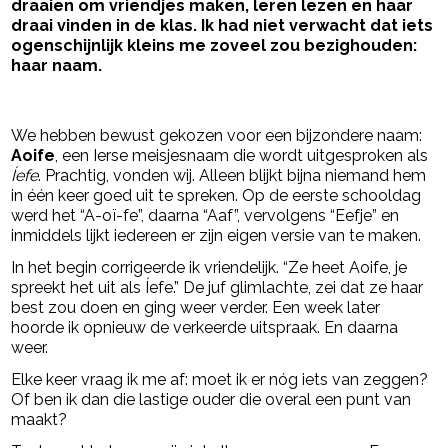
draaien om vriendjes maken, leren lezen en haar
draai vinden in de klas. Ik had niet verwacht dat iets
ogenschijnlijk kleins me zoveel zou bezighouden:
haar naam.
- Advertentie -
powered by
We hebben bewust gekozen voor een bijzondere naam:
Aoife
, een Ierse meisjesnaam die wordt uitgesproken als
Íefe
. Prachtig, vonden wij. Alleen blijkt bijna niemand hem
in één keer goed uit te spreken. Op de eerste schooldag
werd het “A-oï-fe”, daarna “Aaf”, vervolgens “Eefje” en
inmiddels lijkt iedereen er zijn eigen versie van te maken.
In het begin corrigeerde ik vriendelijk. “Ze heet Aoife, je
spreekt het uit als Íefe.” De juf glimlachte, zei dat ze haar
best zou doen en ging weer verder. Een week later
hoorde ik opnieuw de verkeerde uitspraak. En daarna
weer.
Elke keer vraag ik me af: moet ik er nóg iets van zeggen?
Of ben ik dan die lastige ouder die overal een punt van
maakt?