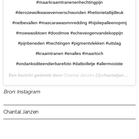
#maarkraamtranenenhechtingpijn
#derozewolkwasevenverschwunden #hetisnietaltijdleuk
#netbevallen #mascarawasmnredding #hijsliepalleenopmij
#moewasiktoen #doodmoe #scheveogenvandekoppijn
#pijnbeneden #hechtingen #pigmentvlekken #uitslag
#kraamtranen #enalles #maartoch
#ondanksditeendierbarefoto #datbolletje #allermooiste
Een bericht gedeeld door
Chantal Janzen
(@chantaljanzen.official) op
Bron: Instagram
Post Views:
20
Chantal Janzen
powered by