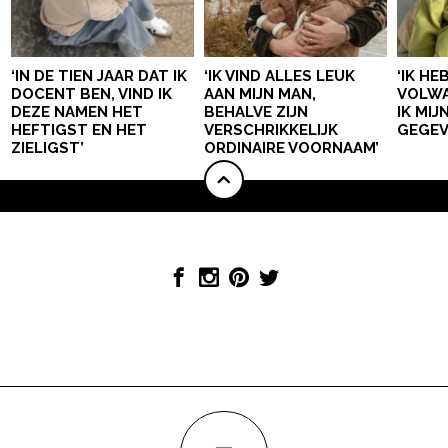
‘IN DE TIEN JAAR DAT IK
‘IK VIND ALLES LEUK
‘IK HE
DOCENT BEN, VIND IK
AAN MIJN MAN,
VOLWA
DEZE NAMEN HET
BEHALVE ZIJN
IK MI
HEFTIGST EN HET
VERSCHRIKKELIJK
GEGEV
ZIELIGST’
ORDINAIRE VOORNAAM’