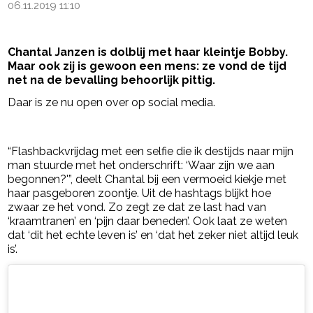
06.11.2019 11:10
Chantal Janzen is dolblij met haar kleintje Bobby.
Maar ook zij is gewoon een mens: ze vond de tijd
net na de bevalling behoorlijk pittig.
Daar is ze nu open over op social media.
- Advertentie -
powered by
“Flashbackvrijdag met een selfie die ik destijds naar mijn
man stuurde met het onderschrift: ‘Waar zijn we aan
begonnen?'”, deelt Chantal bij een vermoeid kiekje met
haar pasgeboren zoontje. Uit de hashtags blijkt hoe
zwaar ze het vond. Zo zegt ze dat ze last had van
‘kraamtranen’ en ‘pijn daar beneden’. Ook laat ze weten
dat ‘dit het echte leven is’ en ‘dat het zeker niet altijd leuk
is’.