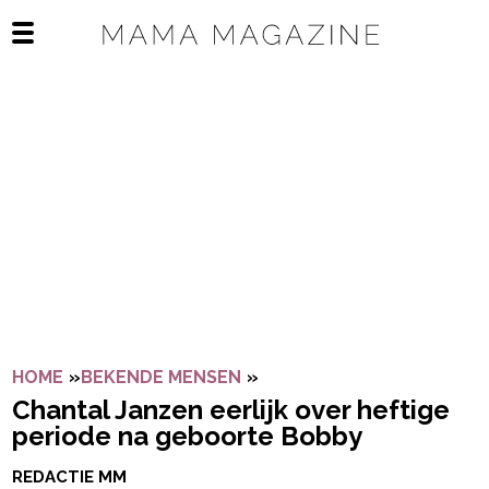
Navigatie overslaan
Open het mobiele menu
HOME
»
BEKENDE MENSEN
»
CHANTAL JANZEN EERLIJ
Chantal Janzen eerlijk over heftige
periode na geboorte Bobby
REDACTIE MM