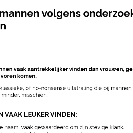
EN DIE MANNEN VOLGENS ONDERZOEK VAAK LEUK
mannen volgens onderzoek
en
nnen vaak aantrekkelijker vinden dan vrouwen, ge
r voren komen.
ssieke, of no-nonsense uitstraling die bij mannen g
 minder, misschien.
 VAAK LEUKER VINDEN:
e naam, vaak gewaardeerd om zijn stevige klank.