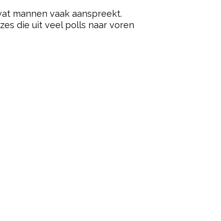
 wat mannen vaak aanspreekt.
es die uit veel polls naar voren
ered by
ered by