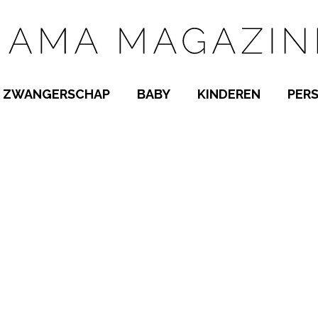
ZWANGERSCHAP
BABY
KINDEREN
PER
E NAMEN
ZWANGER WORDEN
BABYKAMER
PEUTER
 NAMEN
KWAALTJES
KRAAMTIJD
KLEUTER
AMEN
MISKRAAM
BABYKWAALTJES
TIENERS
MEN
VERLOF
BORSTVOEDING
SCHOOL
 A-Z
BEVALLING
SLAPEN
SPEELGOED
SLAPEN
KINDERZIEKTES