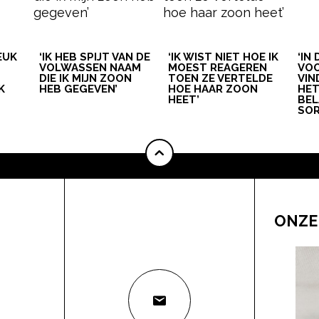
LEUK
‘IK HEB SPIJT VAN DE
‘IK WIST NIET HOE IK
‘IN
VOLWASSEN NAAM
MOEST REAGEREN
VOO
DIE IK MIJN ZOON
TOEN ZE VERTELDE
VIN
K
HEB GEGEVEN’
HOE HAAR ZOON
HE
HEET’
BEL
SOR
ONZE