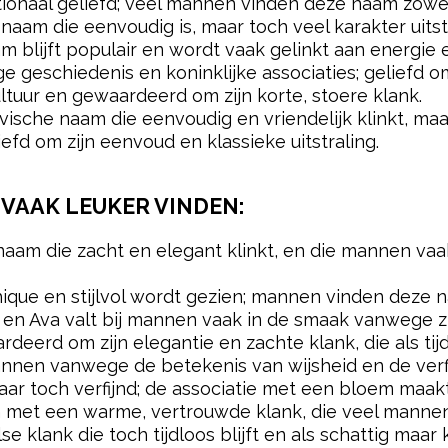
ationaal geliefd; veel mannen vinden deze naam zowe
 naam die eenvoudig is, maar toch veel karakter uitstr
m blijft populair en wordt vaak gelinkt aan energie 
 geschiedenis en koninklijke associaties; geliefd o
tuur en gewaardeerd om zijn korte, stoere klank.
ische naam die eenvoudig en vriendelijk klinkt, maa
iefd om zijn eenvoud en klassieke uitstraling.
VAAK LEUKER VINDEN:
naam die zacht en elegant klinkt, en die mannen vaak
ique en stijlvol wordt gezien; mannen vinden deze n
, en Ava valt bij mannen vaak in de smaak vanwege z
erd om zijn elegantie en zachte klank, die als tijd
nen vanwege de betekenis van wijsheid en de verfi
maar toch verfijnd; de associatie met een bloem maakt
m met een warme, vertrouwde klank, die veel manne
klank die toch tijdloos blijft en als schattig maar 