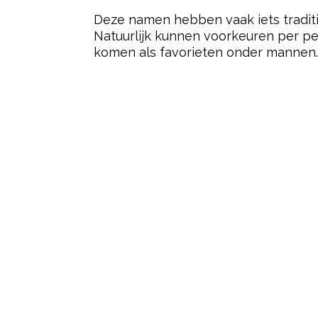
Deze namen hebben vaak iets traditi
Natuurlijk kunnen voorkeuren per per
komen als favorieten onder mannen.
- Advertentie -
Post Views:
4.510