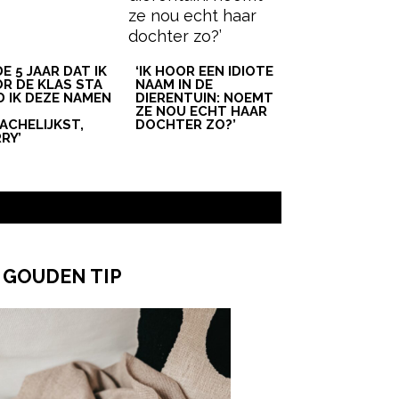
 DE 5 JAAR DAT IK
‘IK HOOR EEN IDIOTE
R DE KLAS STA
NAAM IN DE
D IK DEZE NAMEN
DIERENTUIN: NOEMT
T
ZE NOU ECHT HAAR
ACHELIJKST,
DOCHTER ZO?’
RY’
 GOUDEN TIP