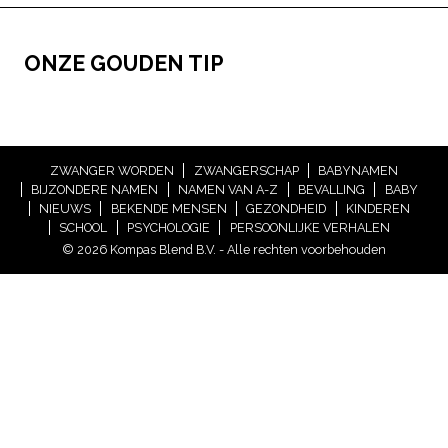
ONZE GOUDEN TIP
ZWANGER WORDEN
ZWANGERSCHAP
BABYNAMEN
BIJZONDERE NAMEN
NAMEN VAN A-Z
BEVALLING
BABY
NIEUWS
BEKENDE MENSEN
GEZONDHEID
KINDEREN
SCHOOL
PSYCHOLOGIE
PERSOONLIJKE VERHALEN
© 2026 Kompas Blend B.V. - Alle rechten voorbehouden