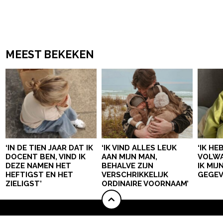
MEEST BEKEKEN
‘IN DE TIEN JAAR DAT IK
‘IK VIND ALLES LEUK
‘IK HE
DOCENT BEN, VIND IK
AAN MIJN MAN,
VOLWA
DEZE NAMEN HET
BEHALVE ZIJN
IK MI
HEFTIGST EN HET
VERSCHRIKKELIJK
GEGEV
ZIELIGST’
ORDINAIRE VOORNAAM’