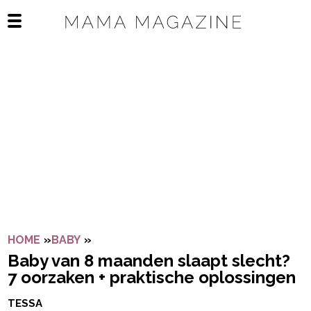
Navigatie overslaan
Open het mobiele menu
HOME
»
BABY
»
BABY VAN 8 MAANDEN SLAAPT SLECHT
Baby van 8 maanden slaapt slecht?
7 oorzaken + praktische oplossingen
TESSA