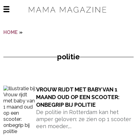
Navigatie overslaan
Open het mobiele menu
HOME
»
POLITIE
politie
- Advertentie -
powered by
VROUW RIJDT MET BABY VAN 1
MAAND OUD OP EEN SCOOTER:
ONBEGRIP BIJ POLITIE
De politie in Rotterdam kan het
amper geloven: ze zien op 1 scooter
een moeder,...