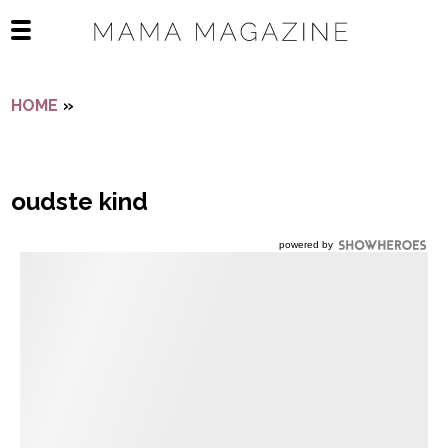
Navigatie overslaan
Open het mobiele menu
HOME
»
OUDSTE KIND
oudste kind
powered by