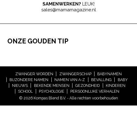
SAMENWERKEN?
LEUK!
sales@mamamagazine.nl
ONZE GOUDEN TIP
ZWANGER WORDEN
ZWANGERSCHAP
BABYNAMEN
BIJZONDERE NAMEN
NAMEN VAN A-Z
BEVALLING
BABY
NIEUWS
BEKENDE MENSEN
GEZONDHEID
KINDEREN
SCHOOL
PSYCHOLOGIE
PERSOONLIJKE VERHALEN
© 2026 Kompas Blend B.V. - Alle rechten voorbehouden