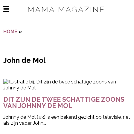
Navigatie overslaan
Open het mobiele menu
HOME
»
JOHN DE MOL
John de Mol
- Advertentie -
powered by
DIT ZIJN DE TWEE SCHATTIGE ZOONS
VAN JOHNNY DE MOL
Johnny de Mol (43) is een bekend gezicht op televisie, net
als zijn vader John...