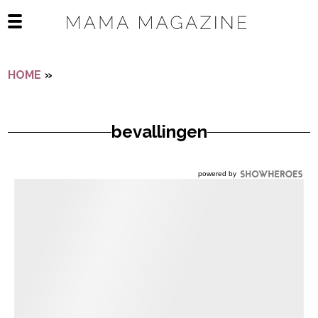
Navigatie overslaan
Open het mobiele menu
HOME
»
BEVALLINGEN
bevallingen
powered by