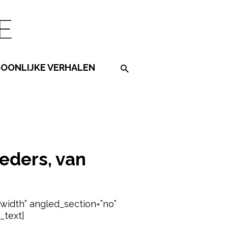
SOONLIJKE VERHALEN
Search on the website
ERSCHAP TOT TIENER
eders, van
_width” angled_section=”no”
_text]