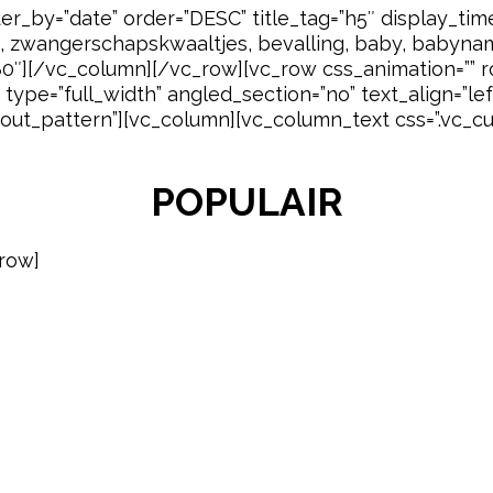
r_by=”date” order=”DESC” title_tag=”h5″ display_ti
 zwangerschapskwaaltjes, bevalling, baby, babynam
80″][/vc_column][/vc_row][vc_row css_animation=”” 
ype=”full_width” angled_section=”no” text_align=”lef
ut_pattern”][vc_column][vc_column_text css=”.vc_
POPULAIR
row]