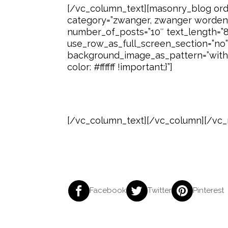
[/vc_column_text][masonry_blog orde
category=”zwanger, zwanger worden,
number_of_posts=”10″ text_length=”
use_row_as_full_screen_section=”no” t
background_image_as_pattern=”witho
color: #ffffff !important;}”]
[/vc_column_text][/vc_column][/vc_
Whatsapp
Facebook
Twitter
Pinterest