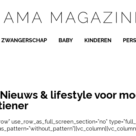
ZWANGERSCHAP
BABY
KINDEREN
PER
E NAMEN
ZWANGER WORDEN
BABYKAMER
PEUTER
NIEUWS & LIFESTYLE VOOR MOEDERS, VAN ZWANG
 NAMEN
KWAALTJES
KRAAMTIJD
KLEUTER
AMEN
MISKRAAM
BABYKWAALTJES
TIENERS
MEN
VERLOF
BORSTVOEDING
SCHOOL
ieuws & lifestyle voor mo
 A-Z
BEVALLING
SLAPEN
SPEELGOED
tiener
SLAPEN
KINDERZIEKTES
row” use_row_as_full_screen_section=”no” type=”full
as_pattern=”without_pattern”][vc_column][vc_column