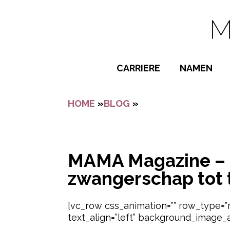
Navigatie overslaan
CARRIERE
NAMEN
BIJZONDER
HOME
»
BLOG
»
MAMA MAGAZINE – 
POPULAIRE
JONGENSN
MEISJESNA
MAMA Magazine – N
NAMEN VAN
zwangerschap tot 
[vc_row css_animation=”” row_type=”
text_align=”left” background_image_