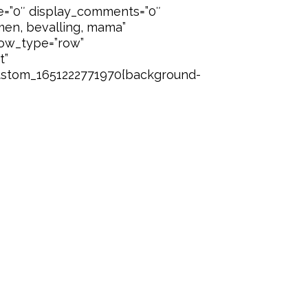
me=”0″ display_comments=”0″
en, bevalling, mama”
row_type=”row”
t”
custom_1651222771970{background-