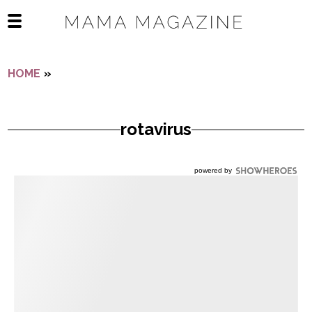
Navigatie overslaan
Open het mobiele menu
HOME
»
ROTAVIRUS
rotavirus
powered by