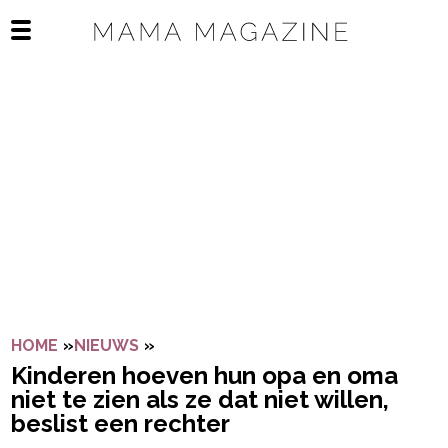
Navigatie overslaan
Open het mobiele menu
HOME
»
NIEUWS
»
KINDEREN HOEVEN HUN OPA EN OMA N
Kinderen hoeven hun opa en oma
niet te zien als ze dat niet willen,
beslist een rechter